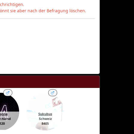
chrichtigen.
önnt sie aber nach der Befragung löschen.
Ragna
Sukubus
chland
Schweiz
120
8405