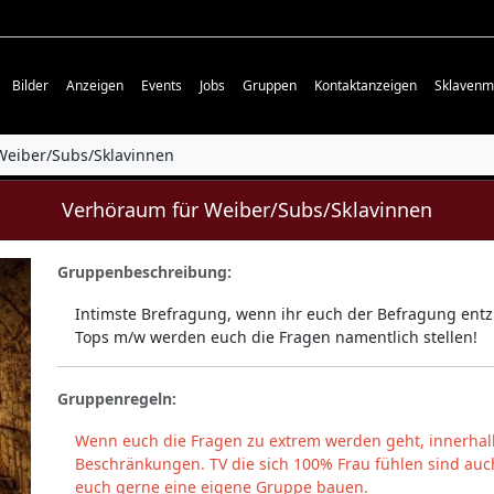
Bilder
Anzeigen
Events
Jobs
Gruppen
Kontaktanzeigen
Sklavenm
Weiber/Subs/Sklavinnen
Verhöraum für Weiber/Subs/Sklavinnen
Gruppenbeschreibung:
Intimste Brefragung, wenn ihr euch der Befragung entzi
Tops m/w werden euch die Fragen namentlich stellen!
Gruppenregeln:
Wenn euch die Fragen zu extrem werden geht, innerhalb
Beschränkungen. TV die sich 100% Frau fühlen sind auch
euch gerne eine eigene Gruppe bauen.