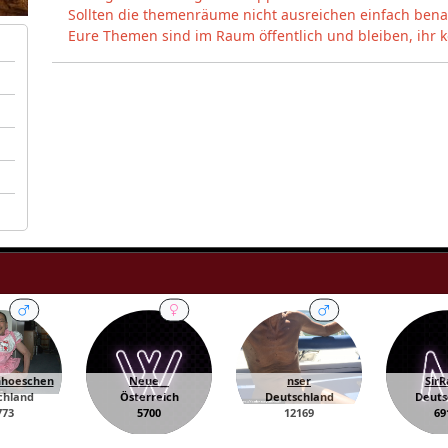
Sollten die themenräume nicht ausreichen einfach bena
Eure Themen sind im Raum öffentlich und bleiben, ihr k
hoeschen
Neue__
nser
Sir
chland
Österreich
Deutschland
Deuts
773
5700
12169
69