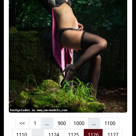
<<
1
...
900
1000
...
1100
1110
...
1124
1125
1126
1127