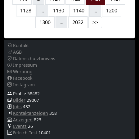
1128
...
1130
1140
...
1200
1300
...
2032
>>
Kontakt
AGB
Datenschutzhinweis
Impressum
Werbung
Facebook
Instagram
Profile 58482
Bilder
29007
Jobs
432
Kontaktanzeigen
358
Anzeigen
823
Events
26
Fetisch-Test
10401