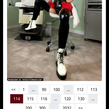
<<
1
...
90
100
...
112
113
114
115
116
...
120
130
...
200
300
...
2032
>>