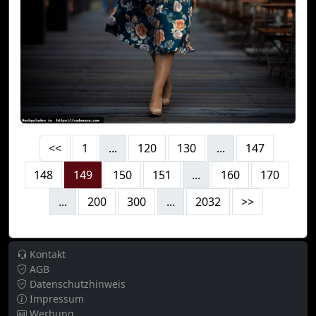
<<
1
...
120
130
...
147
148
149
150
151
...
160
170
...
200
300
...
2032
>>
Kontakt
AGB
Datenschutzhinweis
Impressum
Werbung