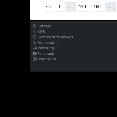
<<
1
...
150
160
...
Kontakt
AGB
Datenschutzhinweis
Impressum
Werbung
Facebook
Instagram