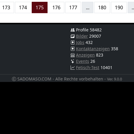
173
174
175
176
177
...
180
190
..
Profile 58482
Bilder
29007
Jobs
432
Kontaktanzeigen
358
Anzeigen
823
Events
26
Fetisch-Test
10401
SADOMASO.COM - Alle Rechte vorbehalten -
Ver. 9.0.0