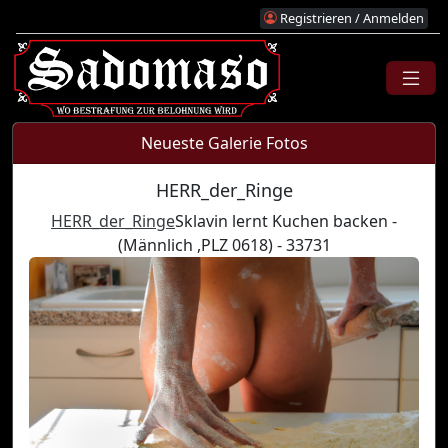
Registrieren / Anmelden
Neueste Galerie Fotos
HERR_der_Ringe
HERR_der_Ringe
Sklavin lernt Kuchen backen -
(Männlich ,PLZ 0618) - 33731