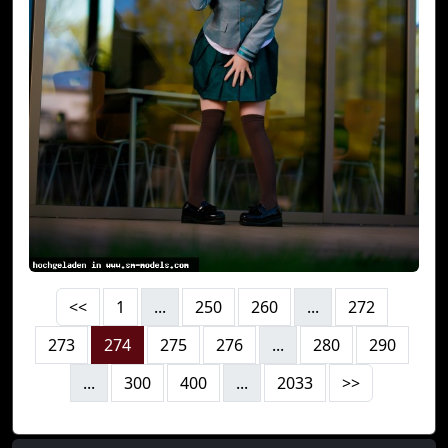
<<
1
...
250
260
...
272
273
274
275
276
...
280
290
...
300
400
...
2033
>>