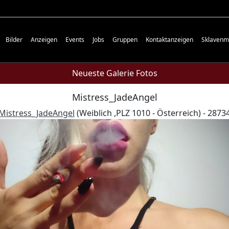
Bilder
Anzeigen
Events
Jobs
Gruppen
Kontaktanzeigen
Sklavenm
Neueste Galerie Fotos
Mistress_JadeAngel
Mistress_JadeAngel
(Weiblich ,PLZ 1010 - Österreich) - 2873