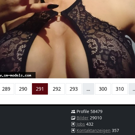
289
290
291
292
293
...
300
310
..
Profile 58479
Bilder
29010
Jobs
432
Kontaktanzeigen
357