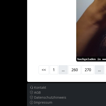
<<
1
...
260
270
...
Kontakt
AGB
Datenschutzhinweis
Impressum