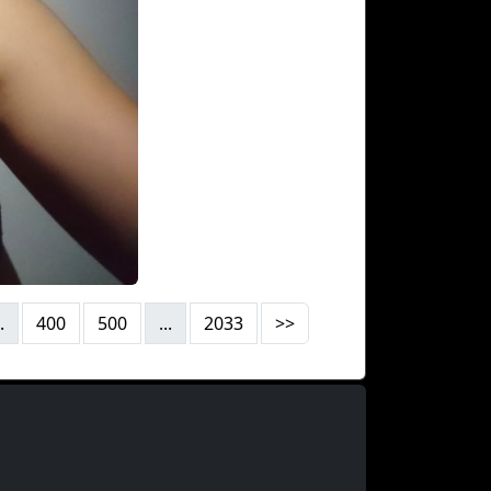
.
400
500
...
2033
>>