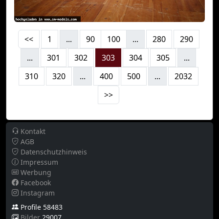
<<
1
...
90
100
...
280
290
...
301
302
303
304
305
...
310
320
...
400
500
...
2032
>>
Kontakt
AGB
Datenschutzhinweis
Impressum
Werbung
Facebook
Instagram
Profile 58483
Bilder
29007