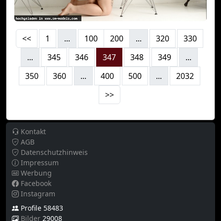
<<
1
...
100
200
...
320
330
...
345
346
347
348
349
...
350
360
...
400
500
...
2032
>>
Kontakt
AGB
Datenschutzhinweis
Impressum
Werbung
Facebook
Instagram
Profile 58483
Bilder
29008