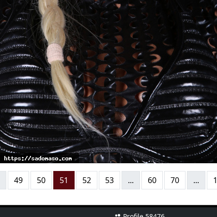
49
50
51
52
53
...
60
70
...
Profile 58476