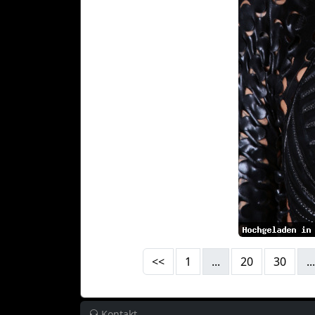
<<
1
...
20
30
...
Kontakt