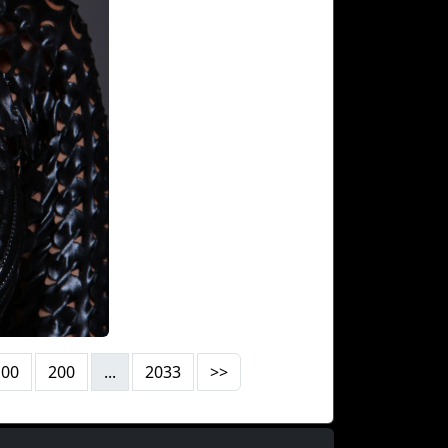
100
200
...
2033
>>