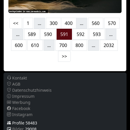
<<
1
...
300
400
...
560
570
...
589
590
591
592
593
...
600
610
...
700
800
...
2032
>>
Kontakt
AGB
Datenschutzhinweis
Impressum
Werbung
Facebook
Instagram
Profile 58483
Bilder
29008