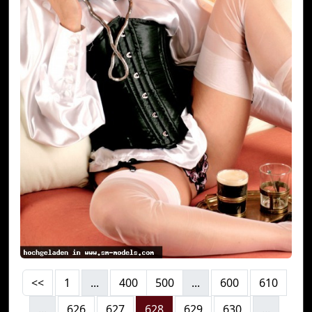
<<
1
...
400
500
...
600
610
...
626
627
628
629
630
...