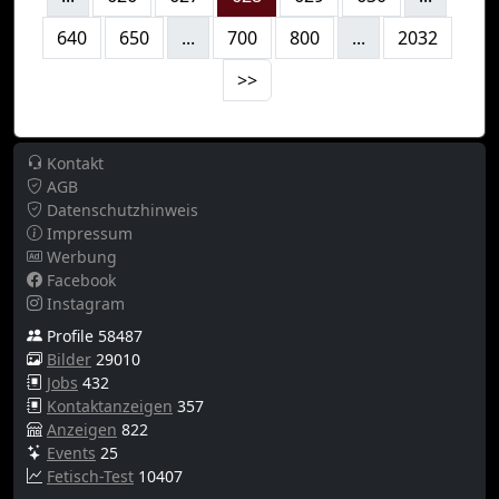
640
650
...
700
800
...
2032
>>
Kontakt
AGB
Datenschutzhinweis
Impressum
Werbung
Facebook
Instagram
Profile 58487
Bilder
29010
Jobs
432
Kontaktanzeigen
357
Anzeigen
822
Events
25
Fetisch-Test
10407