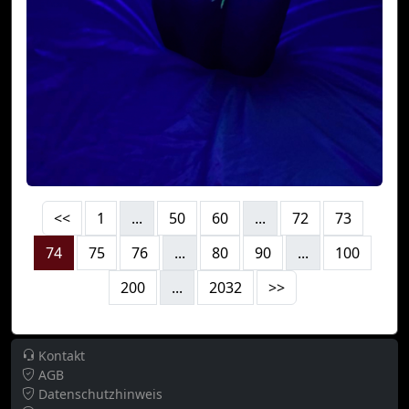
<<
1
...
50
60
...
72
73
74
75
76
...
80
90
...
100
200
...
2032
>>
Kontakt
AGB
Datenschutzhinweis