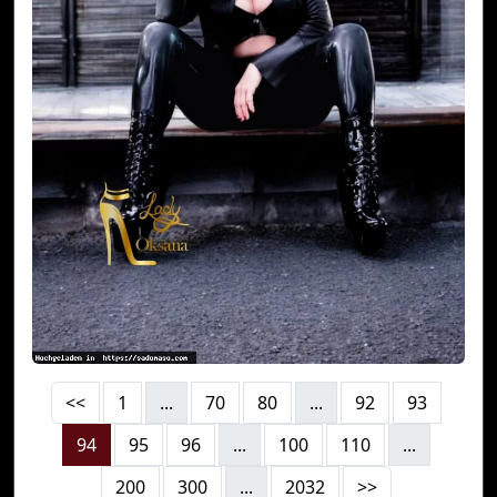
<<
1
...
70
80
...
92
93
94
95
96
...
100
110
...
200
300
...
2032
>>