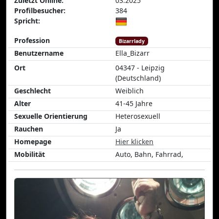
Zuletzt Online:
03.2025
Profilbesucher:
384
Spricht:
Profession
Bizarrlady
Benutzername
Ella_Bizarr
Ort
04347 - Leipzig
(Deutschland)
Geschlecht
Weiblich
Alter
41-45 Jahre
Sexuelle Orientierung
Heterosexuell
Rauchen
Ja
Homepage
Hier klicken
Mobilität
Auto, Bahn, Fahrrad,