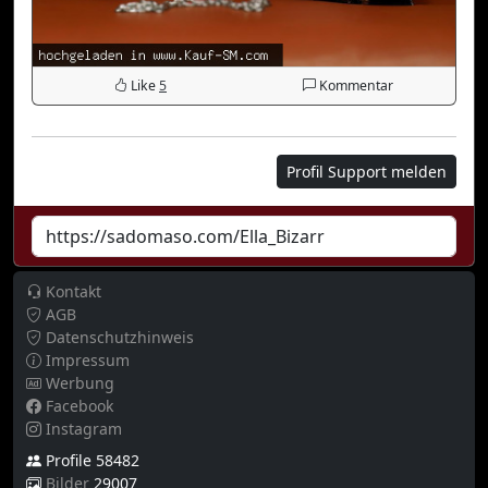
Like
5
Kommentar
Profil Support melden
Kontakt
AGB
Datenschutzhinweis
Impressum
Werbung
Facebook
Instagram
Profile 58482
Bilder
29007