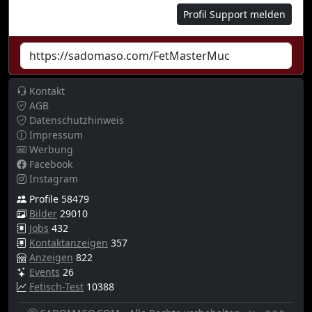
Profil Support melden
Kontakt
AGB
Datenschutzhinweis
Impressum
Werbung
Facebook
Instagram
Profile 58479
Bilder
29010
Jobs
432
Kontaktanzeigen
357
Anzeigen
822
Events
26
Fetisch-Test
10388