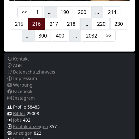
<<
1
...
190
200
...
214
215
216
217
218
...
220
230
...
300
400
...
2032
>>
Kontakt
AGB
Datenschutzhinweis
Impressum
Werbung
Facebook
Instagram
Profile 58483
Bilder
29008
Jobs
432
Kontaktanzeigen
357
Anzeigen
822