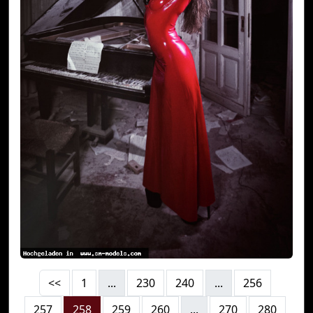
<<
1
...
230
240
...
256
257
258
259
260
...
270
280