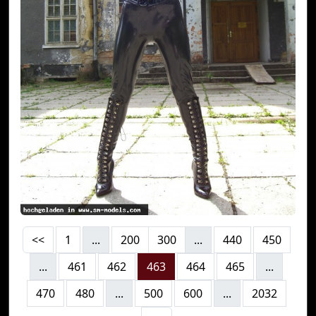
<<
1
...
200
300
...
440
450
...
461
462
463
464
465
...
470
480
...
500
600
...
2032