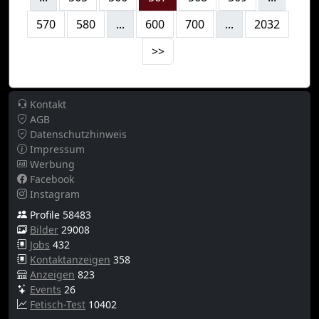
570
580
...
600
700
...
2032
>>
Kontakt
AGB
Datenschutzhinweis
Impressum
Werbung
Facebook
Instagram
Profile 58483
Bilder
29008
Jobs
432
Kontaktanzeigen
358
Anzeigen
823
Events
26
Fetisch-Test
10402