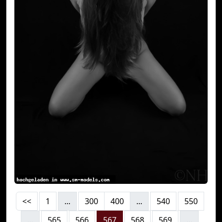
<<
1
...
300
400
...
540
550
...
565
566
567
568
569
...