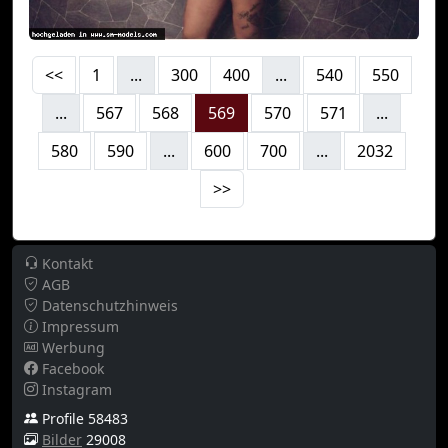
<<
1
...
300
400
...
540
550
...
567
568
569
570
571
...
580
590
...
600
700
...
2032
>>
Kontakt
AGB
Datenschutzhinweis
Impressum
Werbung
Facebook
Instagram
Profile 58483
Bilder
29008