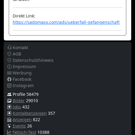
Direkt Link:
https://sadomaso.com/ads/ueberfall-gefangenschaft
Kontakt
AGB
Datenschutzhinweis
Impressum
Werbung
Facebook
Instagram
Profile 58479
Bilder
29010
Jobs
432
Kontaktanzeigen
357
Anzeigen
822
Events
26
Fetisch-Test
10388