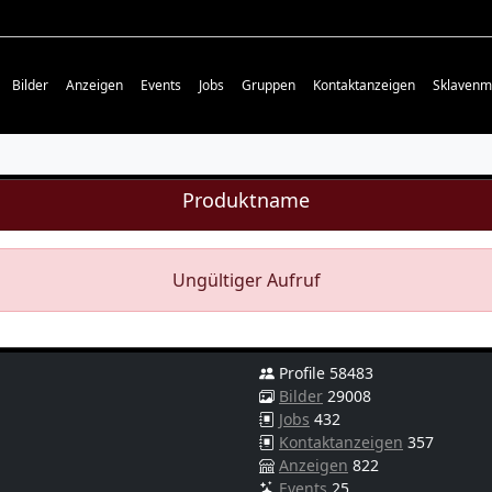
Bilder
Anzeigen
Events
Jobs
Gruppen
Kontaktanzeigen
Sklavenm
Produktname
Ungültiger Aufruf
Profile 58483
Bilder
29008
Jobs
432
Kontaktanzeigen
357
Anzeigen
822
Events
25