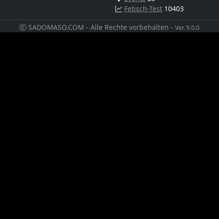
Fetisch-Test
10403
SADOMASO.COM - Alle Rechte vorbehalten -
Ver. 9.0.0