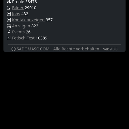
Profile 58478
Bilder
29010
Jobs
432
Kontaktanzeigen
357
Anzeigen
822
Events
26
Fetisch-Test
10389
SADOMASO.COM - Alle Rechte vorbehalten -
Ver. 9.0.0