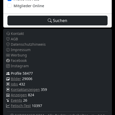
Mitglieder Online
Suchen
Kontakt
AGB
Datenschutzhinweis
Impressum
Werbung
Facebook
Instagram
Profile 58477
Bilder
29006
Jobs
432
Kontaktanzeigen
359
Anzeigen
824
Events
26
Fetisch-Test
10397