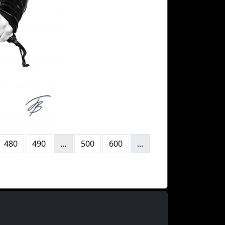
480
490
...
500
600
...