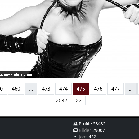
0
460
...
473
474
475
476
477
...
2032
>>
Profile 58482
Bilder
29007
Jobs
432