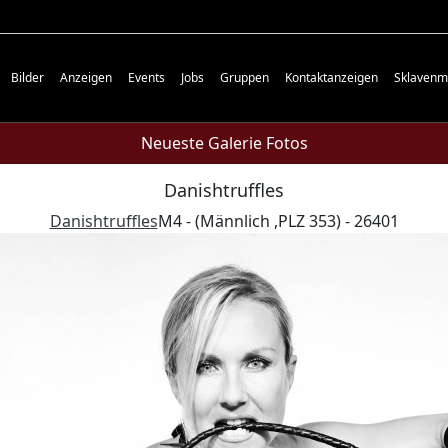
Bilder
Anzeigen
Events
Jobs
Gruppen
Kontaktanzeigen
Sklavenm
Neueste Galerie Fotos
Danishtruffles
Danishtruffles
M4 - (Männlich ,PLZ 353) - 26401