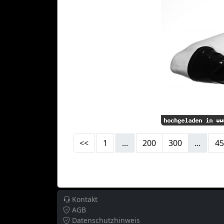
<<
1
...
200
300
...
45
Kontakt
AGB
Datenschutzhinweis