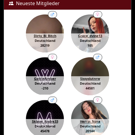
Neueste Mitglieder
Dirty_Bi_Bitch
Grace_dvine13
Deutschland
Deutschland
28219
105
GottinAmber
Sissyslutnrw
Deutschland
Deutschland
-210
44581
Sklave_Andre33
Herrin_Nora
Deutschland
Deutschland
45478
20144