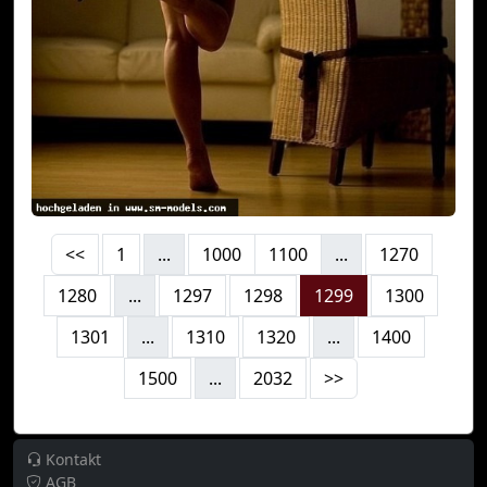
<<
1
...
1000
1100
...
1270
1280
...
1297
1298
1299
1300
1301
...
1310
1320
...
1400
1500
...
2032
>>
Kontakt
AGB