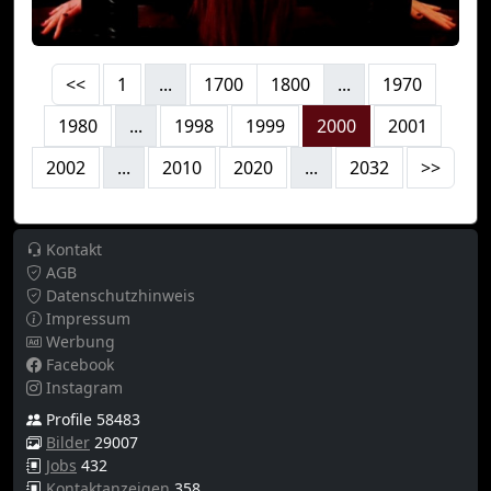
<<
1
...
1700
1800
...
1970
1980
...
1998
1999
2000
2001
2002
...
2010
2020
...
2032
>>
Kontakt
AGB
Datenschutzhinweis
Impressum
Werbung
Facebook
Instagram
Profile 58483
Bilder
29007
Jobs
432
Kontaktanzeigen
358