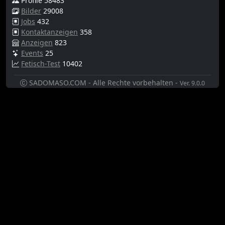
Profile 58483
Bilder
29008
Jobs
432
Kontaktanzeigen
358
Anzeigen
823
Events
25
Fetisch-Test
10402
SADOMASO.COM - Alle Rechte vorbehalten -
Ver. 9.0.0