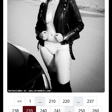
<<
1
...
210
220
...
237
238
239
240
241
...
250
260