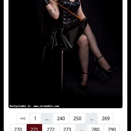
<<
1
...
240
250
...
269
270
271
272
273
...
280
290