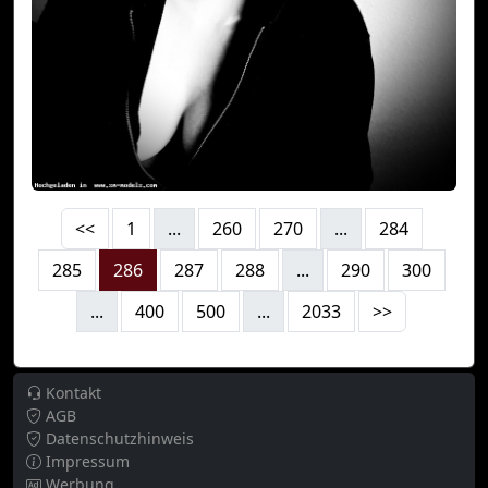
<<
1
...
260
270
...
284
285
286
287
288
...
290
300
...
400
500
...
2033
>>
Kontakt
AGB
Datenschutzhinweis
Impressum
Werbung