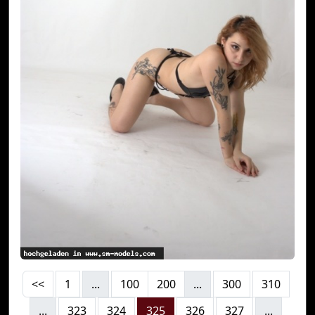
<<
1
...
100
200
...
300
310
...
323
324
325
326
327
...