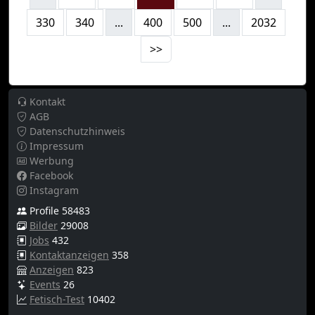
330
340
...
400
500
...
2032
>>
Kontakt
AGB
Datenschutzhinweis
Impressum
Werbung
Facebook
Instagram
Profile 58483
Bilder
29008
Jobs
432
Kontaktanzeigen
358
Anzeigen
823
Events
26
Fetisch-Test
10402