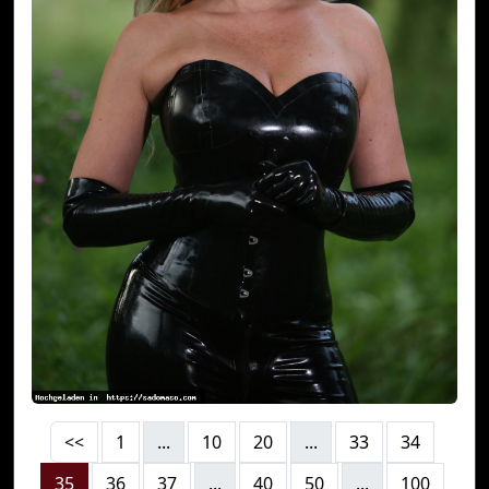
<<
1
...
10
20
...
33
34
35
36
37
...
40
50
...
100