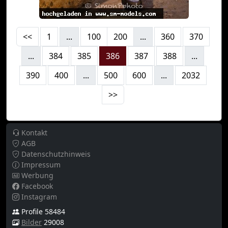
<<
1
...
100
200
...
360
370
...
384
385
386
387
388
...
390
400
...
500
600
...
2032
>>
Kontakt
AGB
Datenschutzhinweis
Impressum
Werbung
Facebook
Instagram
Profile 58484
Bilder
29008