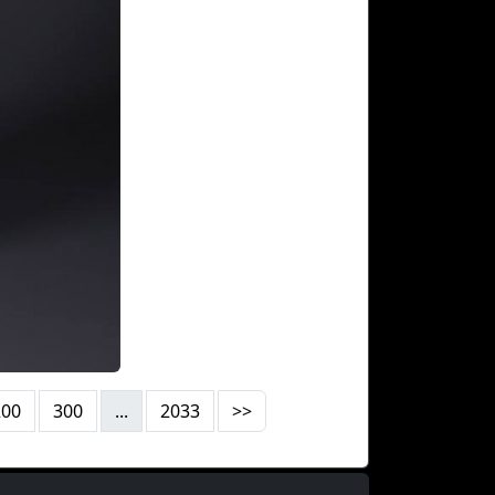
200
300
...
2033
>>