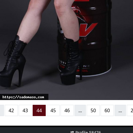
42
43
44
45
46
...
50
60
...
Profile 58476