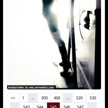
<<
1
...
300
400
...
520
530
...
543
544
545
546
547
...