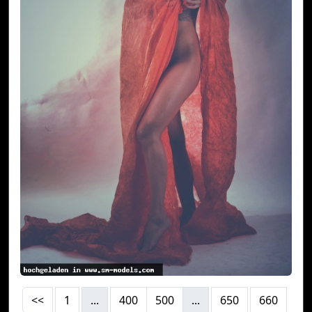
<<
1
...
400
500
...
650
660