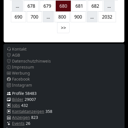
...
678
679
680
681
682
...
690
700
...
800
900
...
2032
>>
Kontakt
AGB
Datenschutzhinweis
Impressum
Werbung
Facebook
Instagram
Profile 58483
Bilder
29007
Jobs
432
Kontaktanzeigen
358
Anzeigen
823
Events
26