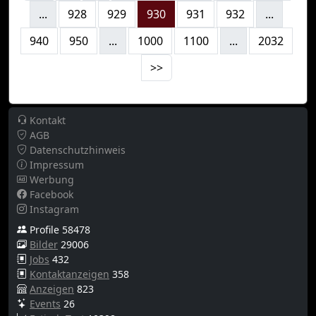
...
928
929
930
931
932
...
940
950
...
1000
1100
...
2032
>>
Kontakt
AGB
Datenschutzhinweis
Impressum
Werbung
Facebook
Instagram
Profile 58478
Bilder
29006
Jobs
432
Kontaktanzeigen
358
Anzeigen
823
Events
26