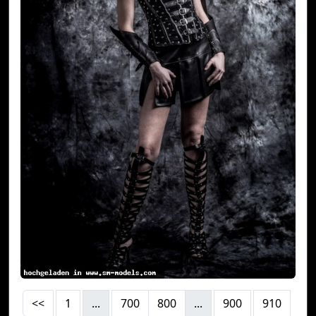
<<
1
...
700
800
...
900
910