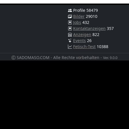
Profile 58479
Bilder
29010
Jobs
432
Kontaktanzeigen
357
Anzeigen
822
Events
26
Fetisch-Test
10388
SADOMASO.COM - Alle Rechte vorbehalten -
Ver. 9.0.0