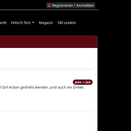
Registrieren / Anmelden
arkt
Fetisch-Test
Magazin
SM Lexikon
Jobs -> Job
l Girl Action gedreht werden, und auch ein Dreier.