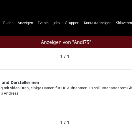
Bilder
Anzeigen
Events
Jobs
Gruppen
Kontaktanzeigen
Sklavenm
Anzeigen von "Andi75"
1 / 1
 und Darstellerinen
ing mit Video Dreh, einige Damen für HC Aufnahmen. Es soll unter anderem Gir
ruß Andreas
1 / 1