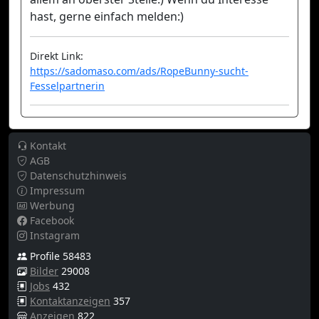
hast, gerne einfach melden:)
Direkt Link:
https://sadomaso.com/ads/RopeBunny-sucht-
Fesselpartnerin
Kontakt
AGB
Datenschutzhinweis
Impressum
Werbung
Facebook
Instagram
Profile 58483
Bilder
29008
Jobs
432
Kontaktanzeigen
357
Anzeigen
822