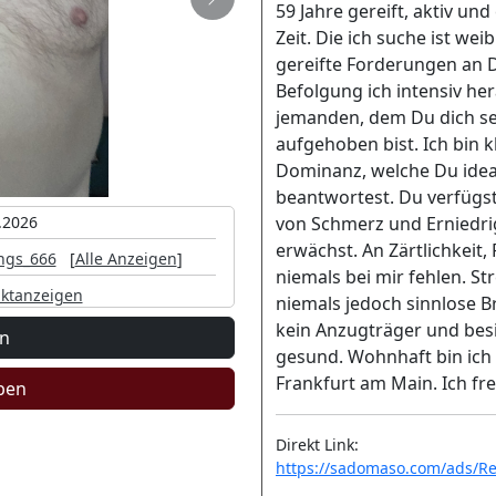
Nächste
59 Jahre gereift, aktiv un
Zeit. Die ich suche ist we
gereifte Forderungen an 
Befolgung ich intensiv he
jemanden, dem Du dich seh
aufgehoben bist. Ich bin k
Dominanz, welche Du idea
beantwortest. Du verfügst
.2026
von Schmerz und Erniedri
erwächst. An Zärtlichkeit
ngs_666
[
Alle Anzeigen
]
niemals bei mir fehlen. St
ktanzeigen
niemals jedoch sinnlose Bru
kein Anzugträger und besi
en
gesund. Wohnhaft bin ich 
Frankfurt am Main. Ich fr
ben
Direkt Link:
https://sadomaso.com/ads/R