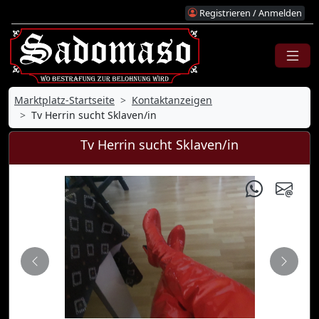
Registrieren / Anmelden
Marktplatz-Startseite
Kontaktanzeigen
Tv Herrin sucht Sklaven/in
Tv Herrin sucht Sklaven/in
Zurück
Nächs