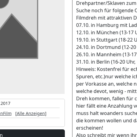
Drehpartner/Sklaven zum 
Suche noch für folgende O
Filmdreh mit attraktiven
07.10. in Hamburg mit Lady
12.10. in München (13-17 
19.10. in Stuttgart (18-22 
24.10. in Dortmund (12-20
26.10. in Mannheim (13-17
31.10. in Berlin (16-20 Uhr,
Hinweis: Kostenfrei für e
Spuren, etc.)nur welche ich
per Vorkasse an, welche n
welche devot, wenig - mi
Dreh kommen, fallen für c
.2017
hier fällt eine Anzahlung 
muss halt woanders suchen
enFilm
[
Alle Anzeigen
]
die kommen wollen und da
erscheinen!
en
Also schreibt mir wenn ih