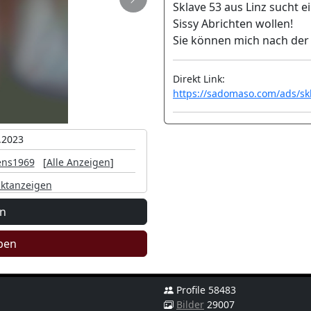
Nächste
Sklave 53 aus Linz sucht e
Sissy Abrichten wollen!
Sie können mich nach der
Direkt Link:
https://sadomaso.com/ads/sk
.2023
ens1969
[
Alle Anzeigen
]
ktanzeigen
en
ben
Profile 58483
Bilder
29007