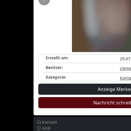
Zurück
Erstellt am:
29.07
Besitzer:
clem
Kategorie:
Konta
Anzeige Merk
Nachricht schrei
Kontakt
AGB