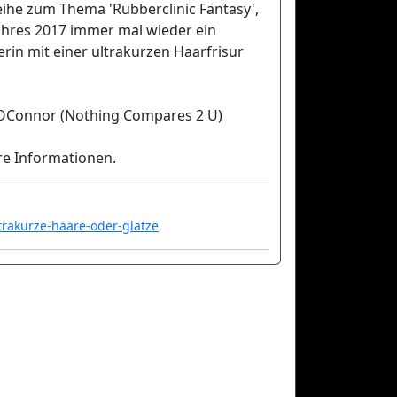
ihe zum Thema 'Rubberclinic Fantasy',
ahres 2017 immer mal wieder ein
rin mit einer ultrakurzen Haarfrisur
d OConnor (Nothing Compares 2 U)
ere Informationen.
trakurze-haare-oder-glatze