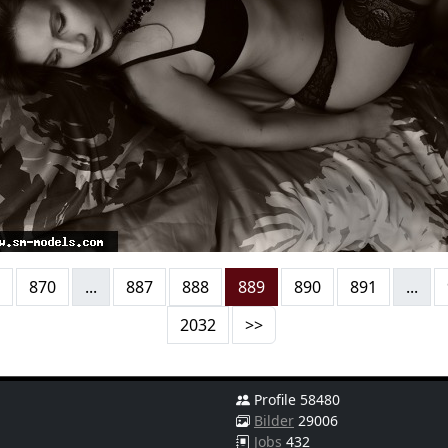
870
...
887
888
889
890
891
...
2032
>>
Profile 58480
Bilder
29006
Jobs
432