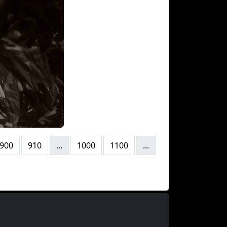
900
910
...
1000
1100
...