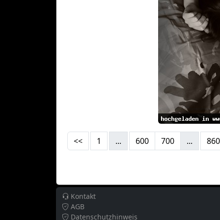
<<
1
...
600
700
...
860
Kontakt
AGB
Datenschutzhinweis