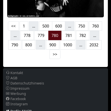
<<
1
...
500
600
...
750
760
...
778
779
780
781
782
...
790
800
...
900
1000
...
2032
>>
Kontakt
AGB
Datenschutzhinweis
Impressum
Werbung
Facebook
Instagram